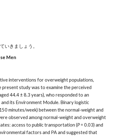
見ていきましょう。
ese Men
ctive interventions for overweight populations, 
e present study was to examine the perceived 
ed 44.4 ± 8.3 years), who responded to an 
and its Environment Module. Binary logistic 
(150 minutes/week) between the normal-weight and 
 were observed among normal-weight and overweight 
tes: access to public transportation (
P
 = 0.03) and 
environmental factors and PA and suggested that 