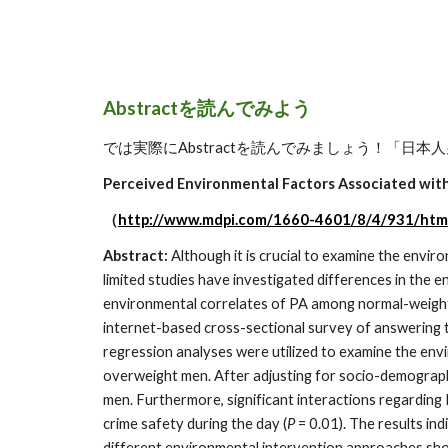
Abstractを読んでみよう
では実際にAbstractを読んでみましょう！「
Perceived Environmental Factors Associated wit
（
http://www.mdpi.com/1660-4601/8/4/931/htm
Abstract: 
Although it is crucial to examine the envir
limited studies have investigated differences in the
environmental correlates of PA among normal-weight
internet-based cross-sectional survey of answering th
regression analyses were utilized to examine the e
overweight men. After adjusting for socio-demograp
men. Furthermore, significant interactions regardin
crime safety during the day (
P
 = 0.01). The results i
different environmental intervention approaches sho