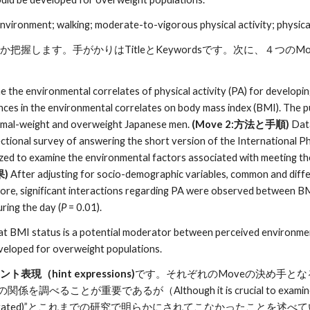
ironment; walking; moderate-to-vigorous physical activity; physica
握します。手がかりはTitleとKeywordsです。次に、４つの
ine the environmental correlates of physical activity (PA) for develop
rences in the environmental correlates on body mass index (BMI). The 
rmal-weight and overweight Japanese men. 
(Move 2:方法と手順) 
Data
tional survey of answering the short version of the International Ph
ilized to examine the environmental factors associated with meeting
果)
 After adjusting for socio-demographic variables, common and diff
e, significant interactions regarding PA were observed between BMI
uring the day (
P
 = 0.01). 
hat BMI status is a potential moderator between perceived environmen
veloped for overweight populations.
ント表現（hint expressions)
です。それぞれのMoveの決め手と
を調べることが重要であるが（Although it is crucial to e
e investigated)”とこれまでの研究で明らかにされてこなかったこ