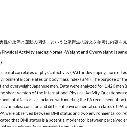
日本人男性の肥満と運動の関係」という公衆衛生の論文を参考に内容を
h Physical Activity among Normal-Weight and Overweight Japan
）
onmental correlates of physical activity (PA) for developing more effe
 environmental correlates on body mass index (BMI). The purpose of th
 and overweight Japanese men. Data were analyzed for 1,420 men (ag
e short version of the International Physical Activity Questionnaire 
nvironmental factors associated with meeting the PA recommendation 
hic variables, common and different environmental correlates of PA
g PA were observed between BMI status and two environmental correla
ndicated that BMI status is a potential moderator between perceived 
uld be developed for overweight populations.