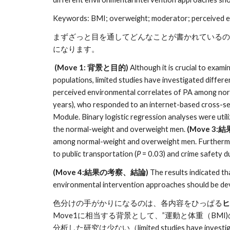
Keywords: BMI; overweight; moderator; perceived env
まずざっと目を通してどんなことが書かれているのか把
になります。
 (Move 1: 背景と目的) 
Although it is crucial to exam
populations, limited studies have investigated diffe
perceived environmental correlates of PA among no
years), who responded to an internet-based cross-sec
Module. Binary logistic regression analyses were ut
the normal-weight and overweight men. 
(Move 3:結
among normal-weight and overweight men. Furthermor
to public transportation (
P
 = 0.03) and crime safety d
(Move 4:結果の考察、結論)
 The results indicated t
environmental intervention approaches should be de
色分けの手がかりになるのは、各内容をひっぱる
ヒ
Move1に相当する背景として、”運動と体重（BMI)の関係
分析した研究は少ない（limited studies hav