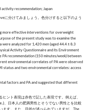
l activity recommendation; Japan
Moveに分けてみましょう。色分けすると以下のよう
ing more effective interventions for overweight 
purpose of the present study was to examine the 
 were analyzed for 1,420 men (aged 44.4 ± 8.3 
ysical Activity Questionnaire and its Environment 
 the PA recommendation (150 minutes/week) between 
erent environmental correlates of PA were observed 
 status and two environmental correlates: access 
tal factors and PA and suggested that different 
なるヒント表現は赤色で記した表現です。例えば、
xamine..)、日本人の肥満男性とそうでない男性とを比較
とを述べています。また、目的が述べられていますが、The 